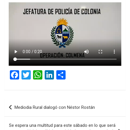
F
T
W
Li
C
a
wi
h
n
o
ce
tt
at
ke
m
b
er
s
dI
p
Navegación
Mediodia Rural dialogó con Néstor Rostán
o
A
n
ar
de
o
p
tir
entradas
Se espera una multitud para este sábado en lo que será