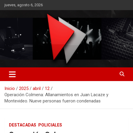
Saltar
jueves, agosto 6, 2026
al
contenido
RO CONTENIDOS
Inicio
2025
abril
12
Operación Colmena: Allanamientos en Juan Lacaze y
Montevideo. Nueve personas fueron condenadas
DESTACADAS
POLICIALES