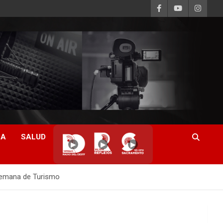
CA
SALUD
▶
▶
▶
 Semana de Turismo