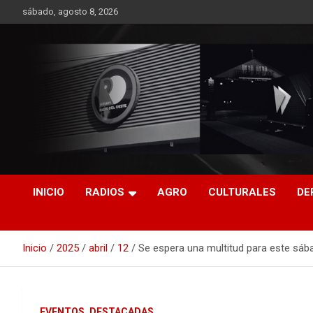
Saltar
sábado, agosto 8, 2026
al
contenido
RO CONTENIDOS
INICIO
RADIOS
AGRO
CULTURALES
DE
Inicio
2025
abril
12
Se espera una multitud para este sába
EVENTOS
DESTACADAS