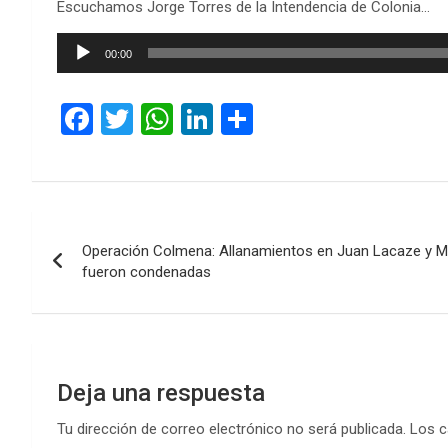
Escuchamos Jorge Torres de la Intendencia de Colonia…
Reproductor
00:00
de
audio
F
T
W
Li
C
a
wi
h
n
o
ce
tt
at
ke
m
b
er
s
dI
p
Navegación
o
A
n
ar
Operación Colmena: Allanamientos en Juan Lacaze y M
de
o
p
tir
fueron condenadas
k
p
entradas
Deja una respuesta
Tu dirección de correo electrónico no será publicada.
Los c