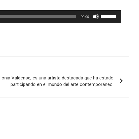
Utiliza
00:00
las
teclas
de
flecha
arriba/abajo
para
aumentar
o
disminuir
olonia Valdense, es una artista destacada que ha estado
el
participando en el mundo del arte contemporáneo.
volumen.