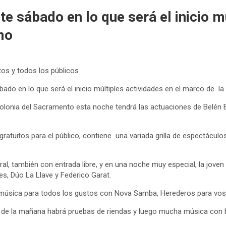
e sábado en lo que será el inicio mú
mo
os y todos los públicos
bado en lo que será el inicio múltiples actividades en el marco de 
olonia del Sacramento esta noche tendrá las actuaciones de Belén B
atuitos para el público, contiene una variada grilla de espectáculos
eral, también con entrada libre, y en una noche muy especial, la jove
es, Dúo La Llave y Federico Garat.
á música para todos los gustos con Nova Samba, Herederos para vos 
9 de la mañana habrá pruebas de riendas y luego mucha música con ba