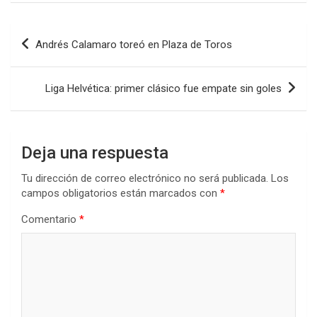
ce
tt
at
ke
m
b
er
s
dI
p
Navegación
Andrés Calamaro toreó en Plaza de Toros
o
A
n
ar
de
o
p
tir
entradas
Liga Helvética: primer clásico fue empate sin goles
k
p
Deja una respuesta
Tu dirección de correo electrónico no será publicada.
Los
campos obligatorios están marcados con
*
Comentario
*