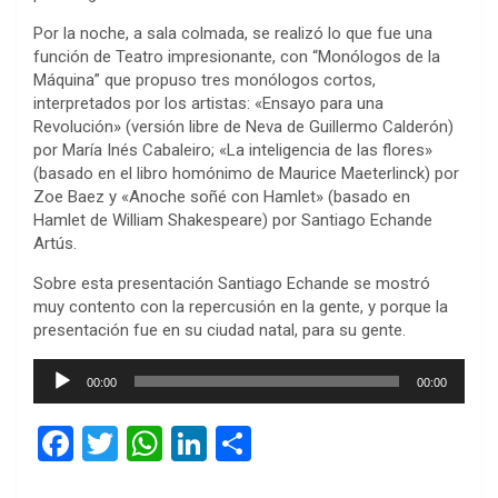
Por la noche, a sala colmada, se realizó lo que fue una
función de Teatro impresionante, con “Monólogos de la
Máquina” que propuso tres monólogos cortos,
interpretados por los artistas: «Ensayo para una
Revolución» (versión libre de Neva de Guillermo Calderón)
por María Inés Cabaleiro; «La inteligencia de las flores»
(basado en el libro homónimo de Maurice Maeterlinck) por
Zoe Baez y «Anoche soñé con Hamlet» (basado en
Hamlet de William Shakespeare) por Santiago Echande
Artús.
Sobre esta presentación Santiago Echande se mostró
muy contento con la repercusión en la gente, y porque la
presentación fue en su ciudad natal, para su gente.
Reproductor
00:00
00:00
de
audio
F
T
W
Li
C
a
wi
h
n
o