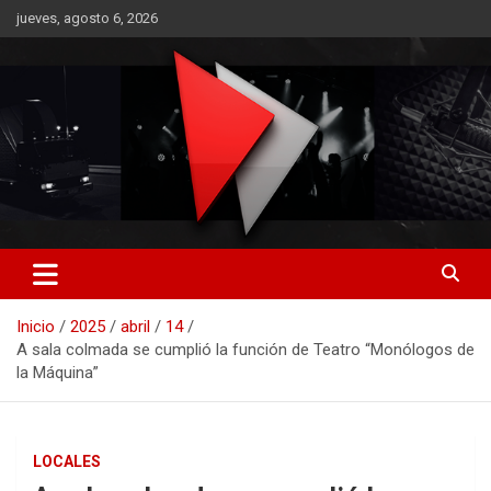
Saltar
jueves, agosto 6, 2026
al
contenido
RO CONTENIDOS
Inicio
2025
abril
14
A sala colmada se cumplió la función de Teatro “Monólogos de
la Máquina”
LOCALES