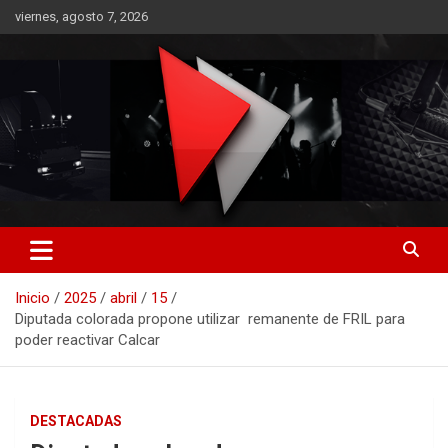
Saltar
viernes, agosto 7, 2026
al
contenido
RO CONTENIDOS
Inicio
2025
abril
15
Diputada colorada propone utilizar remanente de FRIL para
poder reactivar Calcar
DESTACADAS