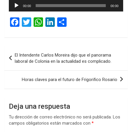
Reproductor
00:00
00:00
de
audio
F
T
W
Li
C
a
wi
h
n
o
ce
tt
at
ke
m
b
er
s
dI
p
Navegación
El Intendente Carlos Moreira dijo que el panorama
o
A
n
ar
de
laboral de Colonia en la actualidad es complicado.
o
p
tir
entradas
k
p
Horas claves para el futuro de Frigorifico Rosario
Deja una respuesta
Tu dirección de correo electrónico no será publicada.
Los
campos obligatorios están marcados con
*