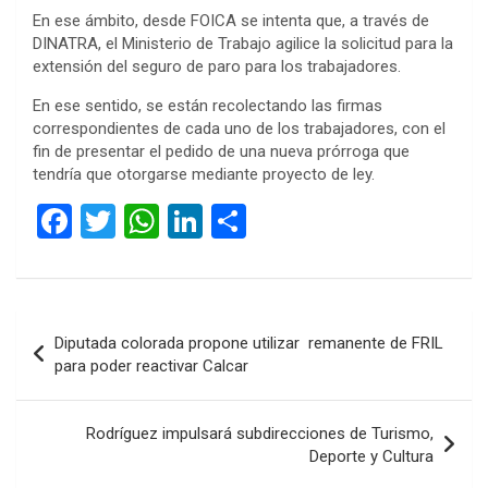
En ese ámbito, desde FOICA se intenta que, a través de
DINATRA, el Ministerio de Trabajo agilice la solicitud para la
extensión del seguro de paro para los trabajadores.
En ese sentido, se están recolectando las firmas
correspondientes de cada uno de los trabajadores, con el
fin de presentar el pedido de una nueva prórroga que
tendría que otorgarse mediante proyecto de ley.
F
T
W
Li
C
a
wi
h
n
o
ce
tt
at
ke
m
b
er
s
dI
p
Navegación
Diputada colorada propone utilizar remanente de FRIL
o
A
n
ar
de
para poder reactivar Calcar
o
p
tir
entradas
k
p
Rodríguez impulsará subdirecciones de Turismo,
Deporte y Cultura