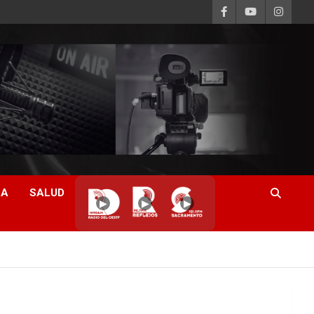
CA
SALUD
▶
▶
▶