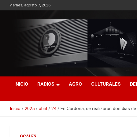
Saltar
viernes, agosto 7, 2026
al
contenido
RO CONTENIDOS
INICIO
RADIOS
AGRO
CULTURALES
DE
Inicio
2025
abril
24
En Cardona, se realizarán dos días de
LOCALES