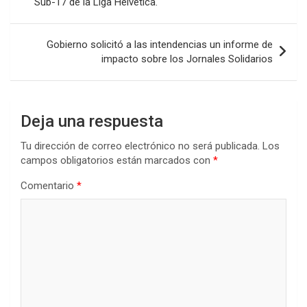
Sub-17 de la Liga Helvética.
o
p
tir
entradas
k
p
Gobierno solicitó a las intendencias un informe de
impacto sobre los Jornales Solidarios
Deja una respuesta
Tu dirección de correo electrónico no será publicada.
Los
campos obligatorios están marcados con
*
Comentario
*