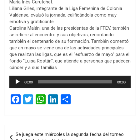
María Inés Curutchet.
Liliana Gilles, integrante de la Liga Femenina de Colonia
Valdense, evaluó la jornada, calificándola como muy
emotiva y gratificante.
Carolina Malán, una de las presidentas de la FFEV, también
se refiere al encuentro y sus objetivos, recordando
también el centenario de su formación. También comentó
que en mayo se viene una de las actividades principales
que realizan las ligas, que es el “esfuerzo de mayo” para el
fondo “Luisa Rostán”, que atiende a personas que padecen
cáncer y a sus familias.
Reproductor
00:00
00:00
de
audio
F
T
W
Li
C
a
wi
h
n
o
ce
tt
at
ke
m
b
er
s
dI
p
Navegación
Se juega este miércoles la segunda fecha del torneo
o
A
n
ar
de