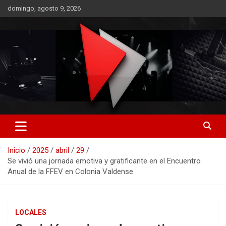
Saltar
domingo, agosto 9, 2026
al
contenido
RO CONTENIDOS
Inicio
2025
abril
29
Se vivió una jornada emotiva y gratificante en el Encuentro
Anual de la FFEV en Colonia Valdense
LOCALES