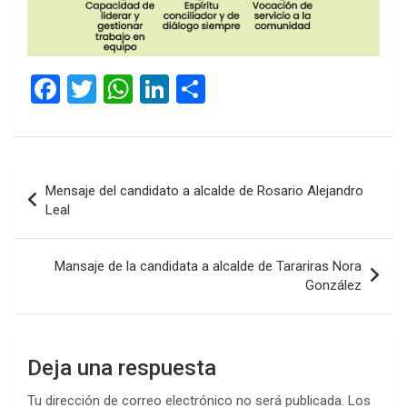
F
T
W
Li
C
a
wi
h
n
o
ce
tt
at
ke
m
b
er
s
dI
p
Navegación
Mensaje del candidato a alcalde de Rosario Alejandro
o
A
n
ar
de
Leal
o
p
tir
entradas
k
p
Mansaje de la candidata a alcalde de Tarariras Nora
González
Deja una respuesta
Tu dirección de correo electrónico no será publicada.
Los