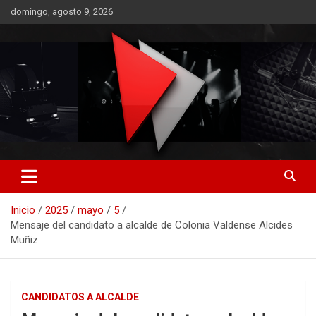
Saltar
domingo, agosto 9, 2026
al
contenido
RO CONTENIDOS
Inicio
2025
mayo
5
Mensaje del candidato a alcalde de Colonia Valdense Alcides
Muñiz
CANDIDATOS A ALCALDE