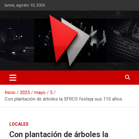
Saltar
lunes, agosto 10, 2026
al
contenido
RO CONTENIDOS
Inicio
2025
mayo
5
Con plantación de árboles la SFRCS festeja sus 110 años
LOCALES
Con plantación de árboles la