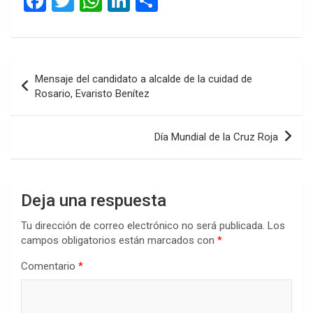
F
T
W
Li
C
a
wi
h
n
o
ce
tt
at
ke
m
b
er
s
dI
p
Navegación
Mensaje del candidato a alcalde de la cuidad de
o
A
n
ar
de
Rosario, Evaristo Benítez
o
p
tir
entradas
k
p
Día Mundial de la Cruz Roja
Deja una respuesta
Tu dirección de correo electrónico no será publicada.
Los
campos obligatorios están marcados con
*
Comentario
*