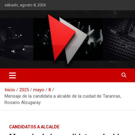
Saltar
sábado, agosto 8, 2026
al
contenido
RO CONTENIDOS
Inicio
2025
mayo
8
Mensaje de la candidata a alcalde de la cuidad de Tarariras,
Rosario Alzugaray
CANDIDATOS A ALCALDE