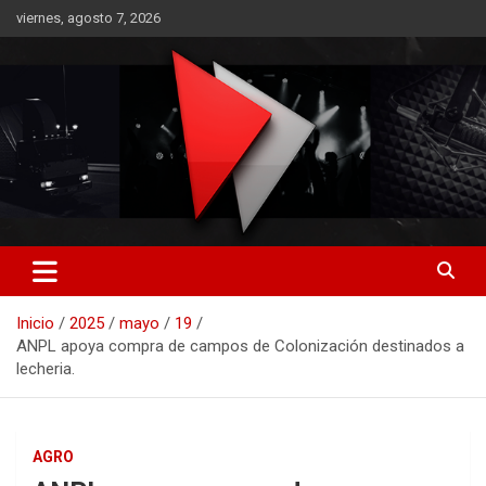
Saltar
viernes, agosto 7, 2026
al
contenido
RO CONTENIDOS
Inicio
2025
mayo
19
ANPL apoya compra de campos de Colonización destinados a
lecheria.
AGRO