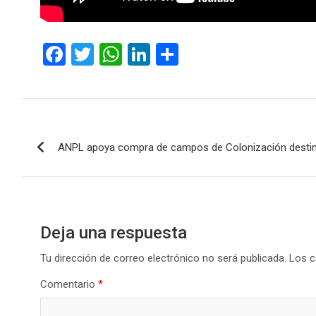
F
T
W
Li
C
a
wi
h
n
o
ce
tt
at
ke
m
b
er
s
dI
p
Navegación
o
A
n
ar
ANPL apoya compra de campos de Colonización destina
de
o
p
tir
k
p
entradas
Deja una respuesta
Tu dirección de correo electrónico no será publicada.
Los c
Comentario
*