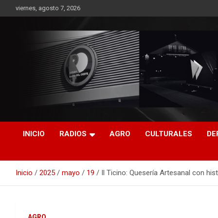
Saltar
viernes, agosto 7, 2026
al
contenido
RO CONTENIDOS
INICIO
RADIOS
AGRO
CULTURALES
DE
Inicio
2025
mayo
19
Il Ticino: Quesería Artesanal con hist
AGRO