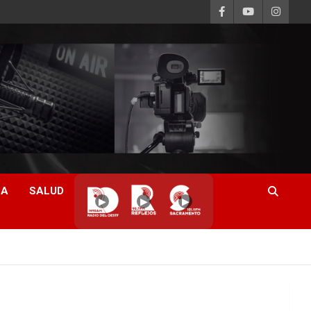
CA
SALUD
▶
▶
▶