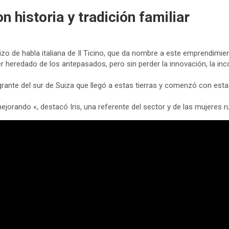
n historia y tradición familiar
zo de habla italiana de Il Ticino, que da nombre a este emprendimie
ber heredado de los antepasados, pero sin perder la innovación, la 
migrante del sur de Suiza que llegó a estas tierras y comenzó con esta
orando «, destacó Iris, una referente del sector y de las mujeres ru