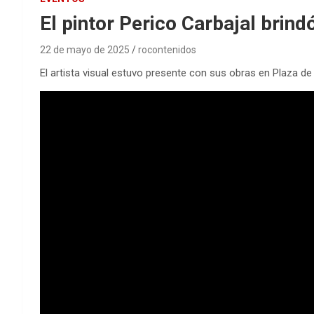
El pintor Perico Carbajal brind
22 de mayo de 2025
rocontenidos
El artista visual estuvo presente con sus obras en Plaza de