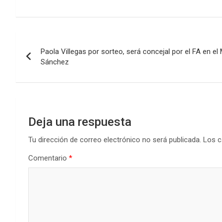
a
wi
h
n
o
ce
tt
at
ke
m
b
er
s
dI
p
Navegación
o
A
n
ar
Paola Villegas por sorteo, será concejal por el FA en el
de
o
p
tir
Sánchez
k
p
entradas
Deja una respuesta
Tu dirección de correo electrónico no será publicada.
Los c
Comentario
*