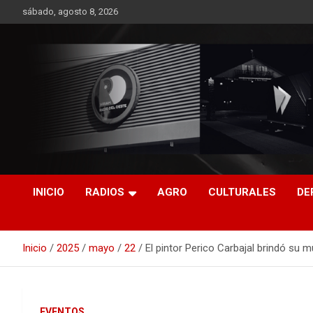
Saltar
sábado, agosto 8, 2026
al
contenido
RO CONTENIDOS
INICIO
RADIOS
AGRO
CULTURALES
DE
Inicio
2025
mayo
22
El pintor Perico Carbajal brindó su m
EVENTOS