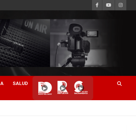
CA
SALUD
▶
▶
▶