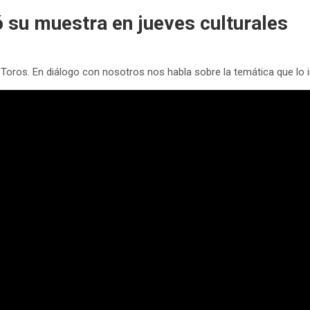
ó su muestra en jueves culturales
 Toros. En diálogo con nosotros nos habla sobre la temática que lo i