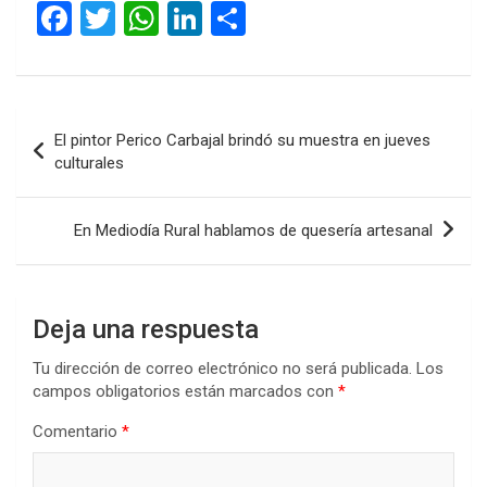
F
T
W
Li
C
a
wi
h
n
o
ce
tt
at
ke
m
b
er
s
dI
p
Navegación
El pintor Perico Carbajal brindó su muestra en jueves
o
A
n
ar
de
culturales
o
p
tir
entradas
k
p
En Mediodía Rural hablamos de quesería artesanal
Deja una respuesta
Tu dirección de correo electrónico no será publicada.
Los
campos obligatorios están marcados con
*
Comentario
*