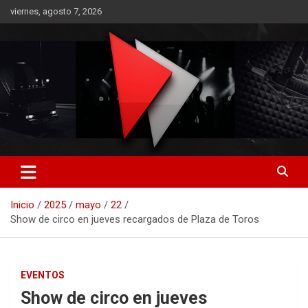
Saltar
viernes, agosto 7, 2026
al
contenido
RO CONTENIDOS
Inicio
2025
mayo
22
Show de circo en jueves recargados de Plaza de Toros
EVENTOS
Show de circo en jueves