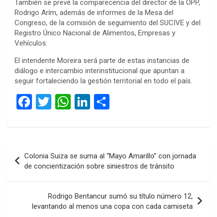
También se prevé la comparecencia del director de la OPP,
Rodrigo Arím, además de informes de la Mesa del
Congreso, de la comisión de seguimiento del SUCIVE y del
Registro Único Nacional de Alimentos, Empresas y
Vehículos.
El intendente Moreira será parte de estas instancias de
diálogo e intercambio interinstitucional que apuntan a
seguir fortaleciendo la gestión territorial en todo el país.
F
T
W
Li
C
a
wi
h
n
o
ce
tt
at
ke
m
b
er
s
dI
p
Navegación
Colonia Suiza se suma al “Mayo Amarillo” con jornada
o
A
n
ar
de
de concientización sobre siniestros de tránsito
o
p
tir
entradas
k
p
Rodrigo Bentancur sumó su título número 12,
levantando al menos una copa con cada camiseta