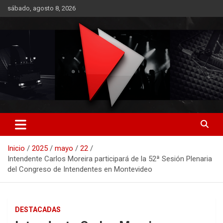
Saltar
sábado, agosto 8, 2026
al
contenido
RO CONTENIDOS
Inicio
2025
mayo
22
Intendente Carlos Moreira participará de la 52ª Sesión Plenaria
del Congreso de Intendentes en Montevideo
DESTACADAS