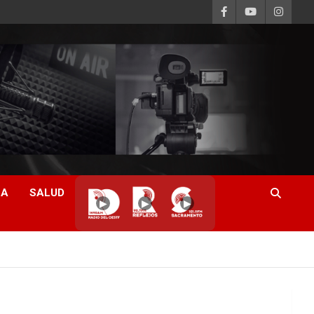
CA
SALUD
▶
▶
▶