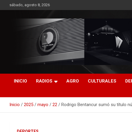
Saltar
sábado, agosto 8, 2026
al
contenido
RO CONTENIDOS
INICIO
RADIOS
AGRO
CULTURALES
DE
Inicio
2025
mayo
22
Rodrigo Bentancur sumó su título n
DEPORTES