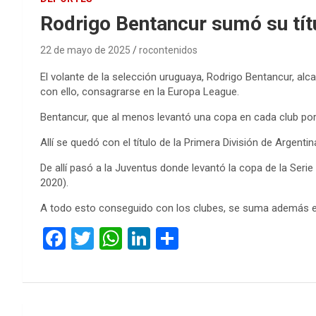
Rodrigo Bentancur sumó su tít
22 de mayo de 2025
rocontenidos
El volante de la selección uruguaya, Rodrigo Bentancur, alca
con ello, consagrarse en la Europa League.
Bentancur, que al menos levantó una copa en cada club por
Allí se quedó con el título de la Primera División de Argen
De allí pasó a la Juventus donde levantó la copa de la Seri
2020).
A todo esto conseguido con los clubes, se suma además el
F
T
W
Li
C
a
wi
h
n
o
ce
tt
at
ke
m
b
er
s
dI
p