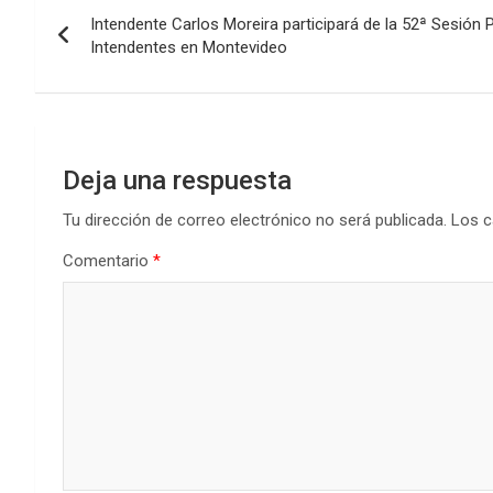
Navegación
o
A
n
ar
Intendente Carlos Moreira participará de la 52ª Sesión 
de
o
p
tir
Intendentes en Montevideo
k
p
entradas
Deja una respuesta
Tu dirección de correo electrónico no será publicada.
Los c
Comentario
*