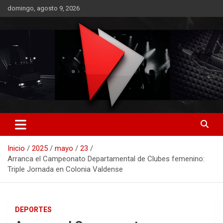
Saltar
domingo, agosto 9, 2026
al
contenido
RO CONTENIDOS
Inicio
2025
mayo
23
Arranca el Campeonato Departamental de Clubes femenino:
Triple Jornada en Colonia Valdense
DEPORTES