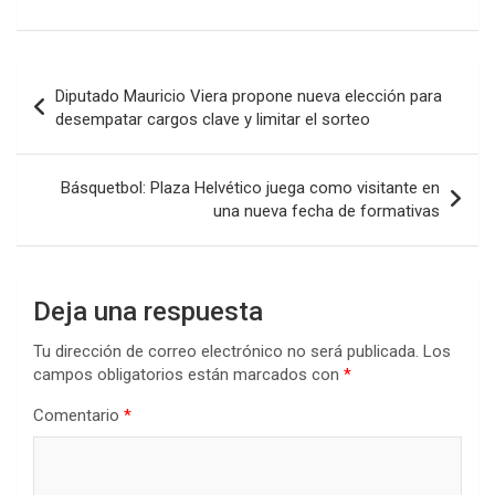
a
wi
h
n
o
ce
tt
at
ke
m
b
er
s
dI
p
Navegación
Diputado Mauricio Viera propone nueva elección para
o
A
n
ar
de
desempatar cargos clave y limitar el sorteo
o
p
tir
entradas
k
p
Básquetbol: Plaza Helvético juega como visitante en
una nueva fecha de formativas
Deja una respuesta
Tu dirección de correo electrónico no será publicada.
Los
campos obligatorios están marcados con
*
Comentario
*