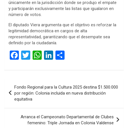
únicamente en la jurisdicción donde se produjo el empate
y participarán exclusivamente las listas que igualaron en
número de votos.
El diputado Viera argumenta que el objetivo es reforzar la
legitimidad democrática en cargos de alta
representatividad, garantizando que el desempate sea
definido por la ciudadanía.
F
T
W
Li
C
a
wi
h
n
o
ce
tt
at
ke
m
b
er
s
dI
p
Navegación
Fondo Regional para la Cultura 2025 destina $1.500.000
o
A
n
ar
de
por región: Colonia incluida en nueva distribución
o
p
tir
equitativa
entradas
k
p
Arranca el Campeonato Departamental de Clubes
femenino: Triple Jornada en Colonia Valdense