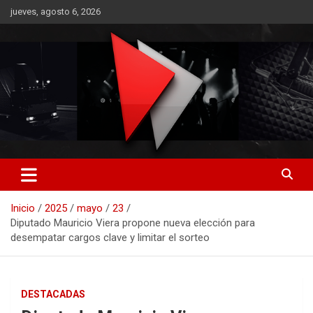
Saltar
jueves, agosto 6, 2026
al
contenido
RO CONTENIDOS
Inicio
2025
mayo
23
Diputado Mauricio Viera propone nueva elección para
desempatar cargos clave y limitar el sorteo
DESTACADAS