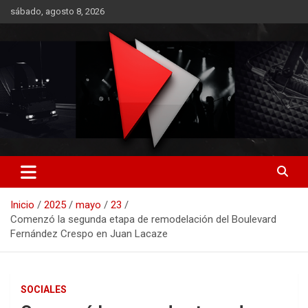
Saltar
sábado, agosto 8, 2026
al
contenido
RO CONTENIDOS
Inicio
2025
mayo
23
Comenzó la segunda etapa de remodelación del Boulevard
Fernández Crespo en Juan Lacaze
SOCIALES