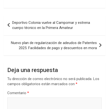
a
wi
h
n
o
ce
tt
at
ke
m
b
er
s
dI
p
Navegación
Deportivo Colonia vuelve al Campomar y estrena
o
A
n
ar
de
cuerpo técnico en la Primera Amateur
o
p
tir
entradas
k
p
Nuevo plan de regularización de adeudos de Patentes
2025: Facilidades de pago y descuentos en mora
Deja una respuesta
Tu dirección de correo electrónico no será publicada.
Los
campos obligatorios están marcados con
*
Comentario
*