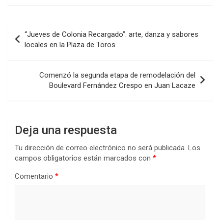
ce
tt
at
ke
m
b
er
s
dI
p
Navegación
“Jueves de Colonia Recargado”: arte, danza y sabores
o
A
n
ar
de
locales en la Plaza de Toros
o
p
tir
entradas
k
p
Comenzó la segunda etapa de remodelación del
Boulevard Fernández Crespo en Juan Lacaze
Deja una respuesta
Tu dirección de correo electrónico no será publicada.
Los
campos obligatorios están marcados con
*
Comentario
*