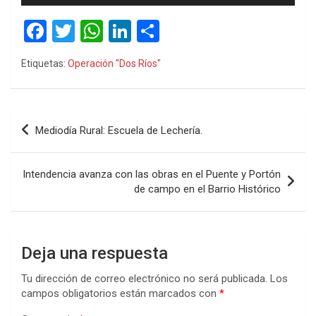
audio
F
T
W
Li
C
a
wi
h
n
o
Etiquetas:
Operación "Dos Ríos"
ce
tt
at
ke
m
b
er
s
dI
p
o
A
n
ar
Navegación
Mediodía Rural: Escuela de Lechería.
o
p
tir
de
k
p
entradas
Intendencia avanza con las obras en el Puente y Portón
de campo en el Barrio Histórico
Deja una respuesta
Tu dirección de correo electrónico no será publicada.
Los
campos obligatorios están marcados con
*