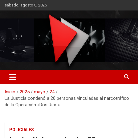
Saltar
sábado, agosto 8, 2026
al
contenido
RO CONTENIDOS
Inicio
2025
mayo
24
La Justicia condenó a 20 personas vinculadas al narcotráfico
de la Operación «Dos Ríos»
POLICIALES