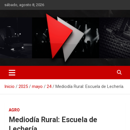
Saltar
sábado, agosto 8, 2026
al
contenido
RO CONTENIDOS
Inicio
2025
mayo
24
Mediodía Rural: Escuela de Lechería.
AGRO
Mediodía Rural: Escuela de
Lechería.