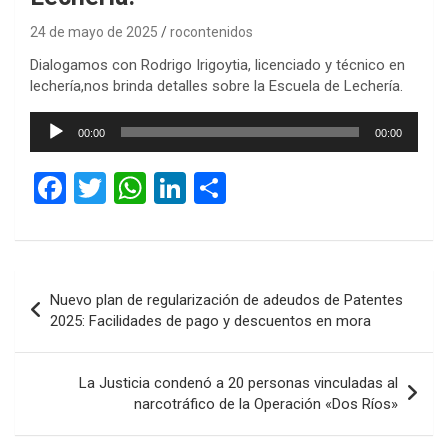
24 de mayo de 2025
rocontenidos
Dialogamos con Rodrigo Irigoytia, licenciado y técnico en
lechería,nos brinda detalles sobre la Escuela de Lechería.
Reproductor
00:00
00:00
de
audio
F
T
W
Li
C
a
wi
h
n
o
ce
tt
at
ke
m
b
er
s
dI
p
Navegación
Nuevo plan de regularización de adeudos de Patentes
o
A
n
ar
de
2025: Facilidades de pago y descuentos en mora
o
p
tir
entradas
k
p
La Justicia condenó a 20 personas vinculadas al
narcotráfico de la Operación «Dos Ríos»