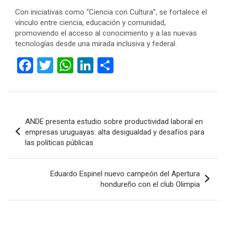
Con iniciativas como “Ciencia con Cultura”, se fortalece el
vínculo entre ciencia, educación y comunidad,
promoviendo el acceso al conocimiento y a las nuevas
tecnologías desde una mirada inclusiva y federal.
F
T
W
Li
C
a
wi
h
n
o
ce
tt
at
ke
m
b
er
s
dI
p
Navegación
ANDE presenta estudio sobre productividad laboral en
o
A
n
ar
de
empresas uruguayas: alta desigualdad y desafíos para
o
p
tir
las políticas públicas
entradas
k
p
Eduardo Espinel nuevo campeón del Apertura
hondureño con el club Olimpia