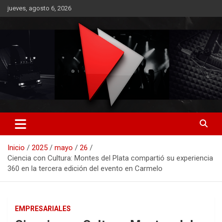
Saltar
jueves, agosto 6, 2026
al
contenido
RO CONTENIDOS
Inicio
2025
mayo
26
Ciencia con Cultura: Montes del Plata compartió su experiencia
360 en la tercera edición del evento en Carmelo
EMPRESARIALES