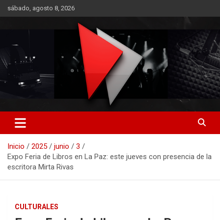
Saltar
sábado, agosto 8, 2026
al
contenido
RO CONTENIDOS
Inicio
2025
junio
3
Expo Feria de Libros en La Paz: este jueves con presencia de la
escritora Mirta Rivas
CULTURALES