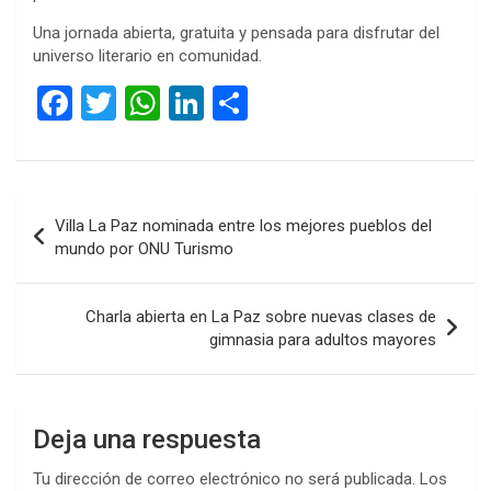
Una jornada abierta, gratuita y pensada para disfrutar del
universo literario en comunidad.
F
T
W
Li
C
a
wi
h
n
o
ce
tt
at
ke
m
b
er
s
dI
p
Navegación
Villa La Paz nominada entre los mejores pueblos del
o
A
n
ar
de
mundo por ONU Turismo
o
p
tir
entradas
k
p
Charla abierta en La Paz sobre nuevas clases de
gimnasia para adultos mayores
Deja una respuesta
Tu dirección de correo electrónico no será publicada.
Los