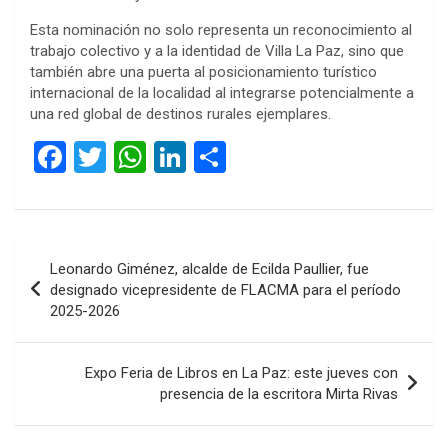
Esta nominación no solo representa un reconocimiento al
trabajo colectivo y a la identidad de Villa La Paz, sino que
también abre una puerta al posicionamiento turístico
internacional de la localidad al integrarse potencialmente a
una red global de destinos rurales ejemplares.
F
T
W
Li
C
a
wi
h
n
o
ce
tt
at
ke
m
b
er
s
dI
p
Navegación
Leonardo Giménez, alcalde de Ecilda Paullier, fue
o
A
n
ar
de
designado vicepresidente de FLACMA para el período
o
p
tir
2025-2026
entradas
k
p
Expo Feria de Libros en La Paz: este jueves con
presencia de la escritora Mirta Rivas