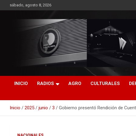
Saltar
sábado, agosto 8, 2026
al
contenido
RO CONTENIDOS
INICIO
RADIOS
AGRO
CULTURALES
DE
Inicio
2025
junio
3
Gobierno presentó Rendición de Cuent
NACIONALES