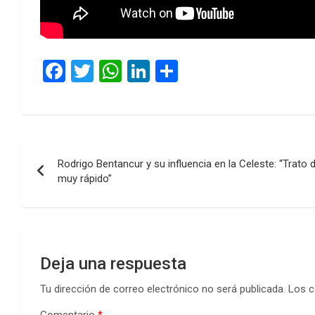
F
T
W
Li
C
a
wi
h
n
o
ce
tt
at
ke
m
b
er
s
dI
p
Navegación
o
A
n
ar
Rodrigo Bentancur y su influencia en la Celeste: “Trato d
de
o
p
tir
muy rápido”
k
p
entradas
Deja una respuesta
Tu dirección de correo electrónico no será publicada.
Los c