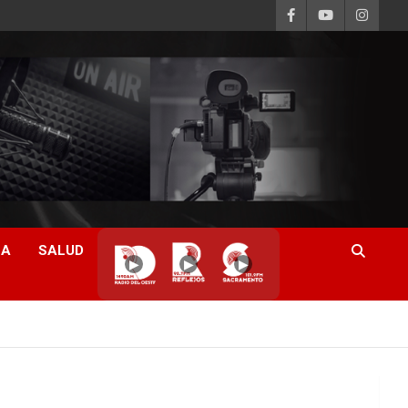
CA
SALUD
▶
▶
▶