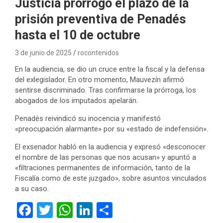
Justicia prorrogó el plazo de la
prisión preventiva de Penadés
hasta el 10 de octubre
3 de junio de 2025
rocontenidos
En la audiencia, se dio un cruce entre la fiscal y la defensa
del exlegislador. En otro momento, Mauvezín afirmó
sentirse discriminado. Tras confirmarse la prórroga, los
abogados de los imputados apelarán.
Penadés reivindicó su inocencia y manifestó
«preocupación alarmante» por su «estado de indefensión».
El exsenador habló en la audiencia y expresó «desconocer
el nombre de las personas que nos acusan» y apuntó a
«filtraciones permanentes de información, tanto de la
Fiscalía como de este juzgado», sobre asuntos vinculados
a su caso.
F
T
W
Li
C