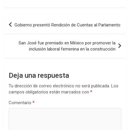
a
wi
h
n
o
ce
tt
at
ke
m
b
er
s
dI
p
Navegación
Gobierno presentó Rendición de Cuentas al Parlamento
o
A
n
ar
de
o
p
tir
entradas
San José fue premiado en México por promover la
k
p
inclusión laboral femenina en la construcción
Deja una respuesta
Tu dirección de correo electrónico no será publicada.
Los
campos obligatorios están marcados con
*
Comentario
*