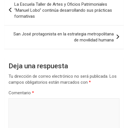
La Escuela Taller de Artes y Oficios Patrimoniales
o
A
n
ar
de
“Manuel Lobo” continúa desarrollando sus prácticas
o
p
tir
formativas
entradas
k
p
San José protagonista en la estrategia metropolitana
de movilidad humana
Deja una respuesta
Tu dirección de correo electrónico no será publicada.
Los
campos obligatorios están marcados con
*
Comentario
*