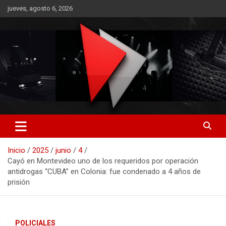
Saltar
jueves, agosto 6, 2026
al
contenido
RO CONTENIDOS
Inicio
2025
junio
4
Cayó en Montevideo uno de los requeridos por operación
antidrogas “CUBA” en Colonia: fue condenado a 4 años de
prisión
POLICIALES