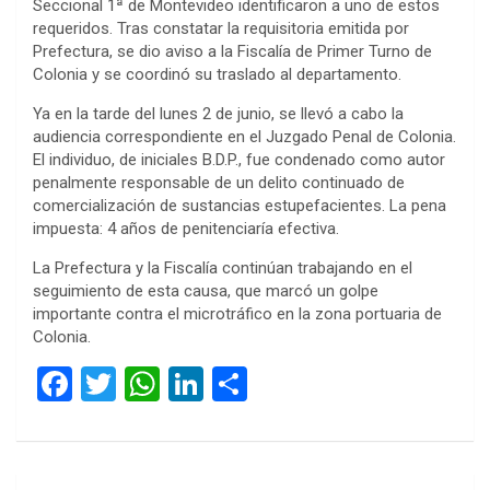
Seccional 1ª de Montevideo identificaron a uno de estos
requeridos. Tras constatar la requisitoria emitida por
Prefectura, se dio aviso a la Fiscalía de Primer Turno de
Colonia y se coordinó su traslado al departamento.
Ya en la tarde del lunes 2 de junio, se llevó a cabo la
audiencia correspondiente en el Juzgado Penal de Colonia.
El individuo, de iniciales B.D.P., fue condenado como autor
penalmente responsable de un delito continuado de
comercialización de sustancias estupefacientes. La pena
impuesta: 4 años de penitenciaría efectiva.
La Prefectura y la Fiscalía continúan trabajando en el
seguimiento de esta causa, que marcó un golpe
importante contra el microtráfico en la zona portuaria de
Colonia.
F
T
W
Li
C
a
wi
h
n
o
ce
tt
at
ke
m
b
er
s
dI
p
Navegación