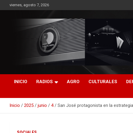
Saltar
viernes, agosto 7, 2026
al
contenido
RO CONTENIDOS
INICIO
RADIOS
AGRO
CULTURALES
DE
Inicio
2025
junio
4
San José protagonista en la estrategi
SOCIALES