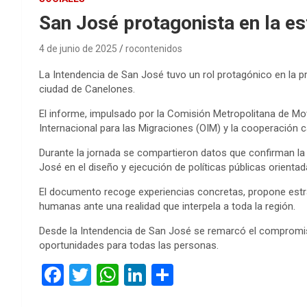
San José protagonista en la e
4 de junio de 2025
rocontenidos
La Intendencia de San José tuvo un rol protagónico en la 
ciudad de Canelones.
El informe, impulsado por la Comisión Metropolitana de M
Internacional para las Migraciones (OIM) y la cooperación 
Durante la jornada se compartieron datos que confirman la
José en el diseño y ejecución de políticas públicas orienta
El documento recoge experiencias concretas, propone estra
humanas ante una realidad que interpela a toda la región.
Desde la Intendencia de San José se remarcó el compromis
oportunidades para todas las personas.
F
T
W
Li
C
a
wi
h
n
o