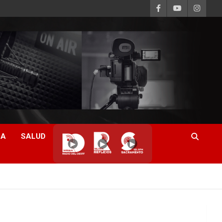
CA
SALUD
▶
▶
▶