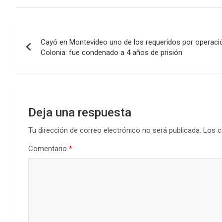
ce
tt
at
ke
m
b
er
s
dI
p
Navegación
o
A
n
ar
Cayó en Montevideo uno de los requeridos por operaci
de
o
p
tir
Colonia: fue condenado a 4 años de prisión
k
p
entradas
Deja una respuesta
Tu dirección de correo electrónico no será publicada.
Los c
Comentario
*