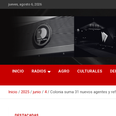
Saltar
jueves, agosto 6, 2026
al
contenido
RO CONTENIDOS
INICIO
RADIOS
AGRO
CULTURALES
DE
Inicio
2025
junio
4
Colonia suma 31 nuevos agentes y refu
DESTACADAS