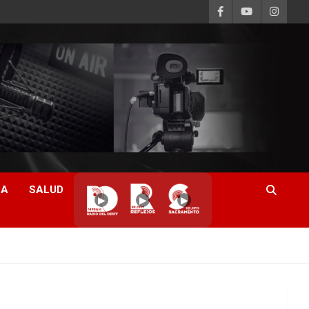
CA
SALUD
▶
▶
▶