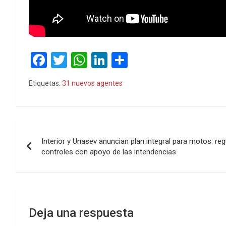
F
T
W
Li
C
a
wi
h
n
o
Etiquetas:
31 nuevos agentes
ce
tt
at
ke
m
b
er
s
dI
p
o
A
n
ar
Navegación
o
p
tir
Interior y Unasev anuncian plan integral para motos: re
de
controles con apoyo de las intendencias
k
p
entradas
Deja una respuesta