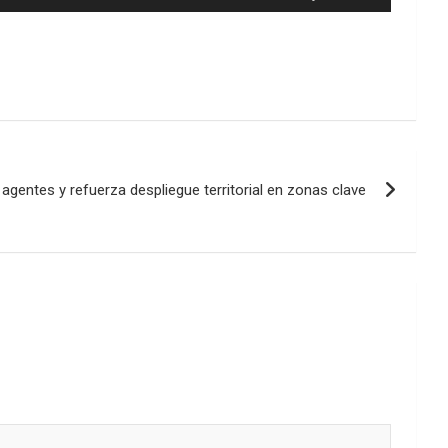
las
teclas
de
flecha
arriba/abajo
para
aumentar
o
disminuir
gentes y refuerza despliegue territorial en zonas clave
el
volumen.