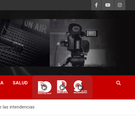
CA
SALUD
▶
▶
▶
e las intendencias