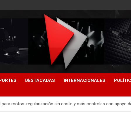
PORTES
DESTACADAS
INTERNACIONALES
POLÍTI
al para motos: regularización sin costo y más controles con apoyo d