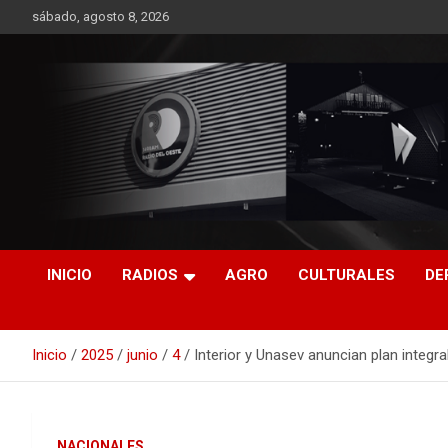
Saltar
sábado, agosto 8, 2026
al
contenido
RO CONTENIDOS
INICIO
RADIOS
AGRO
CULTURALES
DE
Inicio
2025
junio
4
Interior y Unasev anuncian plan integr
NACIONALES