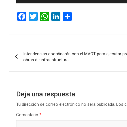
de
audio
F
T
W
Li
C
a
wi
h
n
o
ce
tt
at
ke
m
b
er
s
dI
p
Navegación
o
A
n
ar
Intendencias coordinarán con el MVOT para ejecutar p
de
o
p
tir
obras de infraestructura
k
p
entradas
Deja una respuesta
Tu dirección de correo electrónico no será publicada.
Los c
Comentario
*