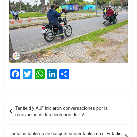
F
T
W
Li
C
a
wi
h
n
o
ce
tt
at
ke
m
b
er
s
dI
p
Navegación
Tenfield y AUF iniciaron conversaciones por la
o
A
n
ar
de
renovación de los derechos de TV
o
p
tir
entradas
k
p
Instalan tableros de básquet sustentables en el Estadio