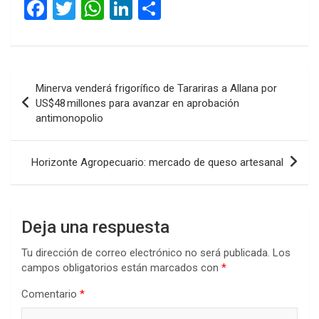
F
T
W
Li
C
a
wi
h
n
o
ce
tt
at
ke
m
b
er
s
dI
p
Navegación
Minerva venderá frigorífico de Tarariras a Allana por
o
A
n
ar
de
US$48 millones para avanzar en aprobación
o
p
tir
antimonopolio
entradas
k
p
Horizonte Agropecuario: mercado de queso artesanal
Deja una respuesta
Tu dirección de correo electrónico no será publicada.
Los
campos obligatorios están marcados con
*
Comentario
*