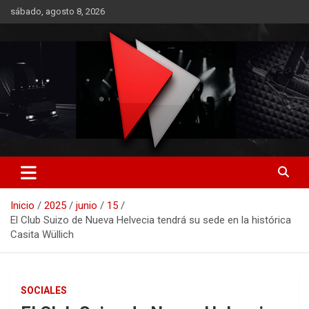
Saltar
sábado, agosto 8, 2026
al
contenido
RO CONTENIDOS
Inicio
2025
junio
15
El Club Suizo de Nueva Helvecia tendrá su sede en la histórica
Casita Wüllich
SOCIALES