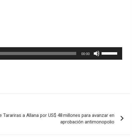
Utiliza
00:00
las
teclas
de
flecha
arriba/abajo
para
aumentar
o
disminuir
de Tarariras a Allana por US$ 48 millones para avanzar en
el
aprobación antimonopolio
volumen.