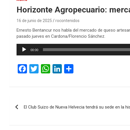
Horizonte Agropecuario: merc
16 de junio de 2025
rocontenidos
Ernesto Bentancur nos habla del mercado de queso artesan
pasado jueves en Cardona/Florencio Sánchez.
Reproductor
00:00
de
audio
F
T
W
Li
C
a
wi
h
n
o
ce
tt
at
ke
m
b
er
s
dI
p
Navegación
o
A
n
ar
El Club Suizo de Nueva Helvecia tendrá su sede en la his
de
o
p
tir
k
p
entradas