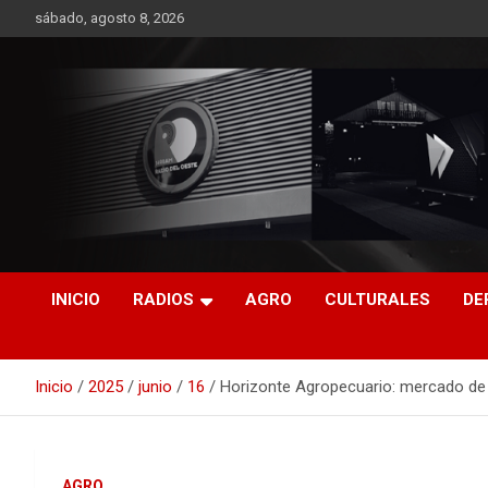
Saltar
sábado, agosto 8, 2026
al
contenido
RO CONTENIDOS
INICIO
RADIOS
AGRO
CULTURALES
DE
Inicio
2025
junio
16
Horizonte Agropecuario: mercado de
AGRO