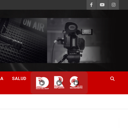
CA
SALUD
▶
▶
▶