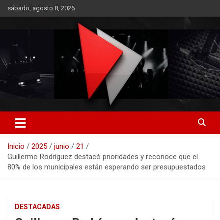
Saltar
sábado, agosto 8, 2026
al
contenido
RO CONTENIDOS
Inicio
2025
junio
21
Guillermo Rodríguez destacó prioridades y reconoce que el
80% de los municipales están esperando ser presupuestados
DESTACADAS