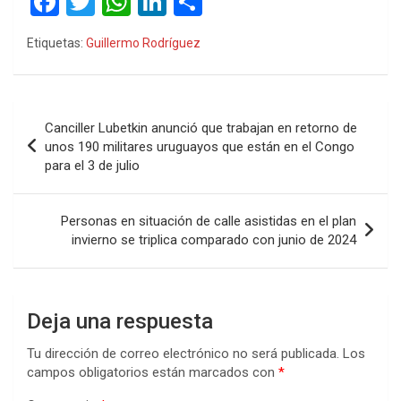
F
T
W
Li
C
a
wi
h
n
o
Etiquetas:
Guillermo Rodríguez
ce
tt
at
ke
m
b
er
s
dI
p
o
A
n
ar
Navegación
Canciller Lubetkin anunció que trabajan en retorno de
o
p
tir
de
unos 190 militares uruguayos que están en el Congo
k
p
para el 3 de julio
entradas
Personas en situación de calle asistidas en el plan
invierno se triplica comparado con junio de 2024
Deja una respuesta
Tu dirección de correo electrónico no será publicada.
Los
campos obligatorios están marcados con
*