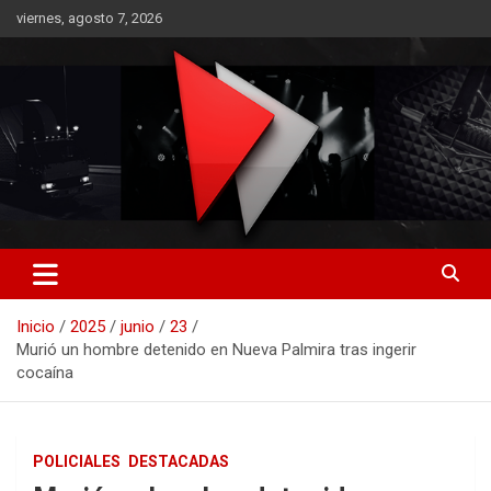
Saltar
viernes, agosto 7, 2026
al
contenido
RO CONTENIDOS
Inicio
2025
junio
23
Murió un hombre detenido en Nueva Palmira tras ingerir
cocaína
POLICIALES
DESTACADAS