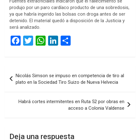
Fuentes extraoficiales indicaron que el fallecimiento se
produjo por un paro cardíaco producto de una sobredosis,
ya que habría ingerido las bolsas con droga antes de ser
detenido. El material quedó a disposición de la Justicia y
será analizado.
F
T
W
Li
C
a
wi
h
n
o
ce
tt
at
ke
m
b
er
s
dI
p
Navegación
Nicolás Simson se impuso en competencia de tiro al
o
A
n
ar
de
plato en la Sociedad Tiro Suizo de Nueva Helvecia
o
p
tir
entradas
k
p
Habrá cortes intermitentes en Ruta 52 por obras en
acceso a Colonia Valdense
Deja una respuesta