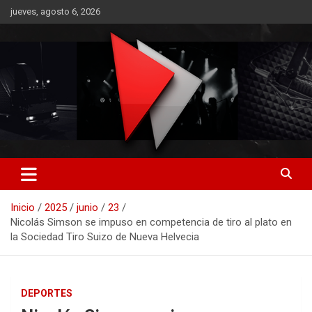
Saltar
jueves, agosto 6, 2026
al
contenido
RO CONTENIDOS
Inicio
2025
junio
23
Nicolás Simson se impuso en competencia de tiro al plato en
la Sociedad Tiro Suizo de Nueva Helvecia
DEPORTES