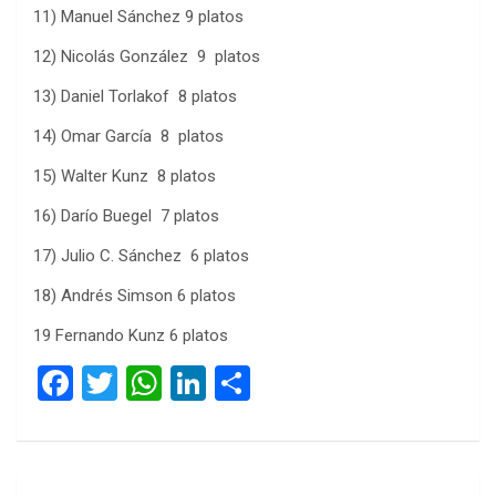
11) Manuel Sánchez 9 platos
12) Nicolás González 9 platos
13) Daniel Torlakof 8 platos
14) Omar García 8 platos
15) Walter Kunz 8 platos
16) Darío Buegel 7 platos
17) Julio C. Sánchez 6 platos
18) Andrés Simson 6 platos
19 Fernando Kunz 6 platos
F
T
W
Li
C
a
wi
h
n
o
ce
tt
at
ke
m
b
er
s
dI
p
Navegación