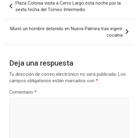
Plaza Colonia visita a Cerro Largo esta noche por la
o
A
n
ar
de
sexta fecha del Torneo Intermedio
o
p
tir
entradas
k
p
Murió un hombre detenido en Nueva Palmira tras ingerir
cocaína
Deja una respuesta
Tu dirección de correo electrónico no será publicada.
Los
campos obligatorios están marcados con
*
Comentario
*