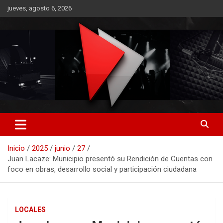
Saltar
jueves, agosto 6, 2026
al
contenido
RO CONTENIDOS
Inicio
2025
junio
27
Juan Lacaze: Municipio presentó su Rendición de Cuentas con
foco en obras, desarrollo social y participación ciudadana
LOCALES