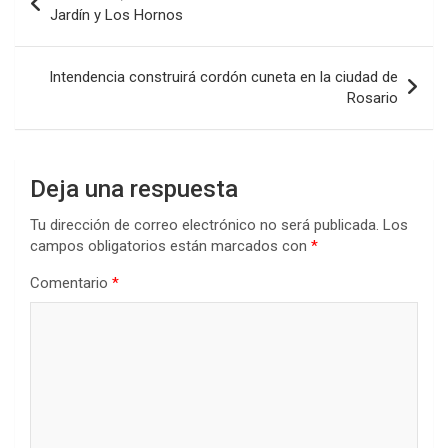
o
A
n
ar
de
Jardín y Los Hornos
o
p
tir
entradas
k
p
Intendencia construirá cordón cuneta en la ciudad de
Rosario
Deja una respuesta
Tu dirección de correo electrónico no será publicada.
Los
campos obligatorios están marcados con
*
Comentario
*