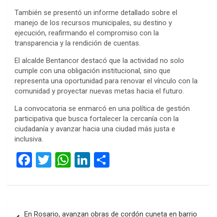
También se presentó un informe detallado sobre el
manejo de los recursos municipales, su destino y
ejecución, reafirmando el compromiso con la
transparencia y la rendición de cuentas.
El alcalde Bentancor destacó que la actividad no solo
cumple con una obligación institucional, sino que
representa una oportunidad para renovar el vínculo con la
comunidad y proyectar nuevas metas hacia el futuro.
La convocatoria se enmarcó en una política de gestión
participativa que busca fortalecer la cercanía con la
ciudadanía y avanzar hacia una ciudad más justa e
inclusiva.
F
T
W
Li
C
a
wi
h
n
o
ce
tt
at
ke
m
b
er
s
dI
p
Navegación
En Rosario, avanzan obras de cordón cuneta en barrio