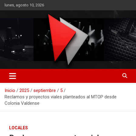
Saltar
lunes, agosto 10, 2026
al
contenido
RO CONTENIDOS
Inicio
2025
septiembre
5
Reclamos y proyectos viales planteados al MTOP desde
Colonia Valdense
LOCALES