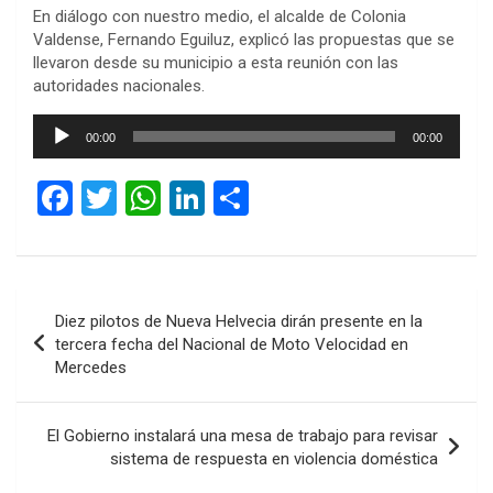
En diálogo con nuestro medio, el alcalde de Colonia
Valdense, Fernando Eguiluz, explicó las propuestas que se
llevaron desde su municipio a esta reunión con las
autoridades nacionales.
Reproductor
00:00
00:00
de
audio
F
T
W
Li
C
a
wi
h
n
o
ce
tt
at
ke
m
b
er
s
dI
p
Navegación
Diez pilotos de Nueva Helvecia dirán presente en la
o
A
n
ar
de
tercera fecha del Nacional de Moto Velocidad en
o
p
tir
Mercedes
entradas
k
p
El Gobierno instalará una mesa de trabajo para revisar
sistema de respuesta en violencia doméstica