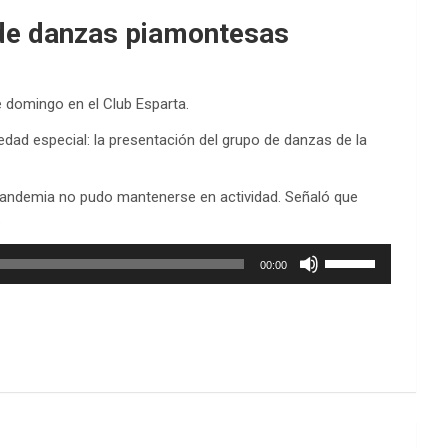
 de danzas piamontesas
e domingo en el Club Esparta.
edad especial: la presentación del grupo de danzas de la
a pandemia no pudo mantenerse en actividad. Señaló que
.
Utiliza
00:00
las
teclas
de
flecha
arriba/abajo
para
aumentar
o
disminuir