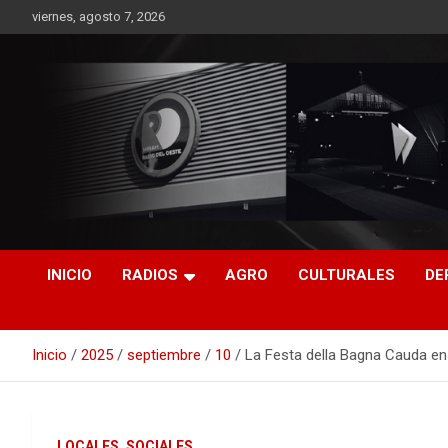
Saltar
viernes, agosto 7, 2026
al
contenido
RO CONTENIDOS
INICIO
RADIOS
AGRO
CULTURALES
DE
Inicio
2025
septiembre
10
La Festa della Bagna Cauda e
LOCALES
SOCIALES