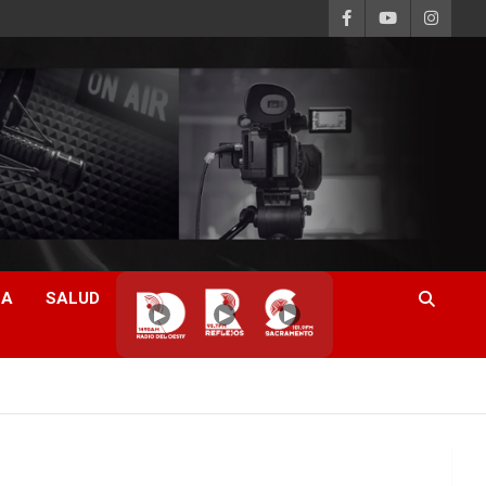
CA
SALUD
▶
▶
▶