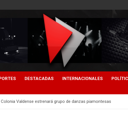
PORTES
DESTACADAS
INTERNACIONALES
POLÍTI
n Colonia Valdense estrenará grupo de danzas piamontesas