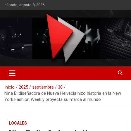
Saltar
sábado, agosto 8, 2026
al
contenido
RO CONTENIDOS
Inicio
2025
septiembre
30
Nina B: diseñadora de Nueva Helvecia hizo historia en la New
York Fashion Week y proyecta su marca al mundo
LOCALES