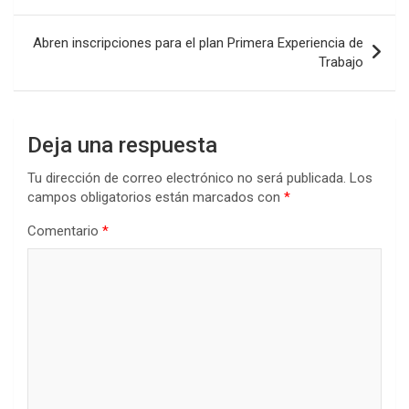
o
p
tir
entradas
k
p
Abren inscripciones para el plan Primera Experiencia de
Trabajo
Deja una respuesta
Tu dirección de correo electrónico no será publicada.
Los
campos obligatorios están marcados con
*
Comentario
*