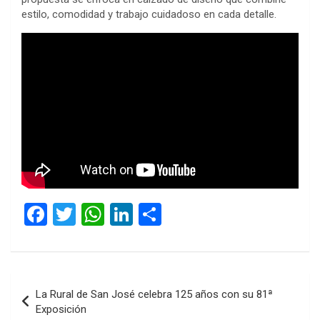
estilo, comodidad y trabajo cuidadoso en cada detalle.
F
T
W
Li
C
a
wi
h
n
o
ce
tt
at
ke
m
b
er
s
dI
p
Navegación
La Rural de San José celebra 125 años con su 81ª
o
A
n
ar
de
Exposición