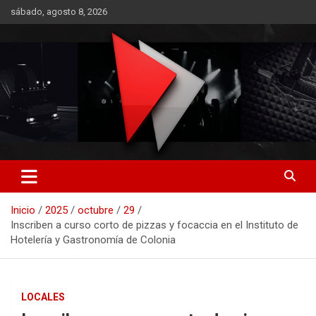
Saltar
sábado, agosto 8, 2026
al
contenido
RO CONTENIDOS
Inicio
2025
octubre
29
Inscriben a curso corto de pizzas y focaccia en el Instituto de
Hotelería y Gastronomía de Colonia
LOCALES