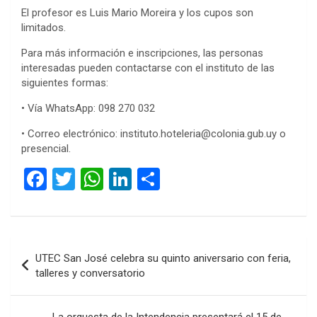
El profesor es Luis Mario Moreira y los cupos son
limitados.
Para más información e inscripciones, las personas
interesadas pueden contactarse con el instituto de las
siguientes formas:
• Vía WhatsApp: 098 270 032
• Correo electrónico: instituto.hoteleria@colonia.gub.uy o
presencial.
F
T
W
Li
C
a
wi
h
n
o
ce
tt
at
ke
m
b
er
s
dI
p
Navegación
UTEC San José celebra su quinto aniversario con feria,
o
A
n
ar
de
talleres y conversatorio
o
p
tir
entradas
k
p
La orquesta de la Intendencia presentará el 15 de