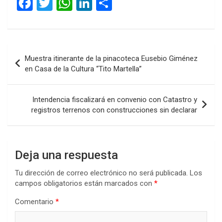
F
T
W
Li
C
a
wi
h
n
o
ce
tt
at
ke
m
b
er
s
dI
p
Navegación
Muestra itinerante de la pinacoteca Eusebio Giménez
o
A
n
ar
de
en Casa de la Cultura “Tito Martella”
o
p
tir
entradas
k
p
Intendencia fiscalizará en convenio con Catastro y
registros terrenos con construcciones sin declarar
Deja una respuesta
Tu dirección de correo electrónico no será publicada.
Los
campos obligatorios están marcados con
*
Comentario
*