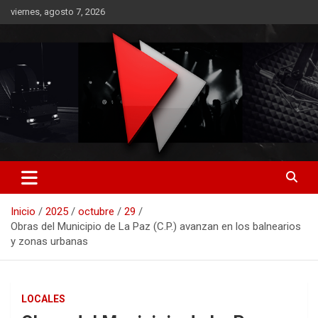
Saltar
viernes, agosto 7, 2026
al
contenido
RO CONTENIDOS
Inicio
2025
octubre
29
Obras del Municipio de La Paz (C.P.) avanzan en los balnearios
y zonas urbanas
LOCALES