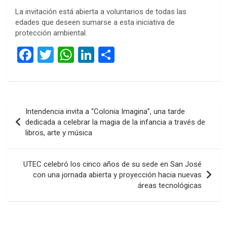
La invitación está abierta a voluntarios de todas las
edades que deseen sumarse a esta iniciativa de
protección ambiental.
F
T
W
Li
C
a
wi
h
n
o
ce
tt
at
ke
m
b
er
s
dI
p
Navegación
Intendencia invita a “Colonia Imagina”, una tarde
o
A
n
ar
de
dedicada a celebrar la magia de la infancia a través de
o
p
tir
libros, arte y música
entradas
k
p
UTEC celebró los cinco años de su sede en San José
con una jornada abierta y proyección hacia nuevas
áreas tecnológicas