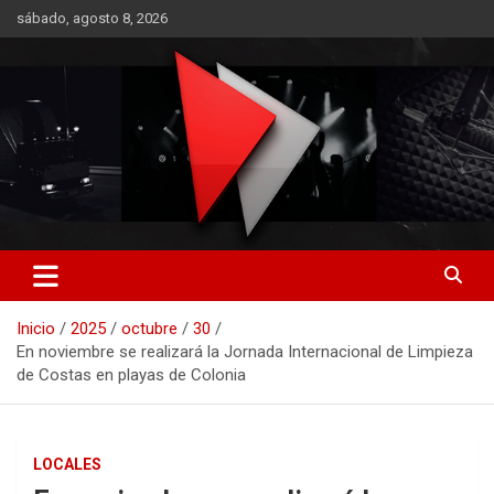
Saltar
sábado, agosto 8, 2026
al
contenido
RO CONTENIDOS
Inicio
2025
octubre
30
En noviembre se realizará la Jornada Internacional de Limpieza
de Costas en playas de Colonia
LOCALES