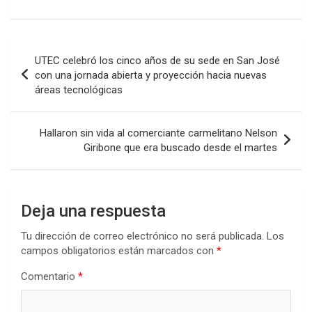
a
wi
h
n
o
ce
tt
at
ke
m
b
er
s
dI
p
Navegación
UTEC celebró los cinco años de su sede en San José
o
A
n
ar
de
con una jornada abierta y proyección hacia nuevas
o
p
tir
áreas tecnológicas
entradas
k
p
Hallaron sin vida al comerciante carmelitano Nelson
Giribone que era buscado desde el martes
Deja una respuesta
Tu dirección de correo electrónico no será publicada.
Los
campos obligatorios están marcados con
*
Comentario
*