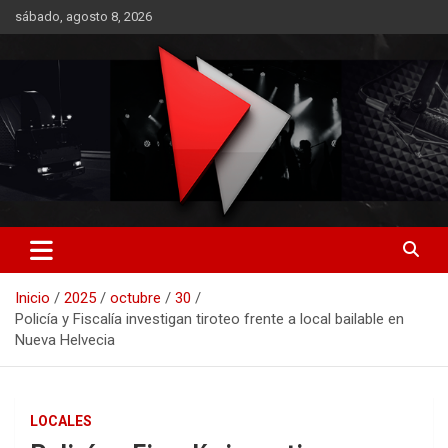
Saltar
sábado, agosto 8, 2026
al
contenido
RO CONTENIDOS
Inicio
2025
octubre
30
Policía y Fiscalía investigan tiroteo frente a local bailable en
Nueva Helvecia
LOCALES