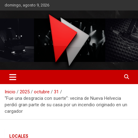
Saltar
domingo, agosto 9, 2026
al
contenido
RO CONTENIDOS
Inicio
2025
octubre
31
“Fue una desgracia con suerte”: vecina de Nueva Helvecia
perdió gran parte de su casa por un incendio originado en un
cargador
LOCALES