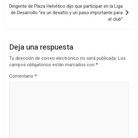
o
p
tir
entradas
Dirigente de Plaza Helvético dijo que participar en la Liga
k
p
de Desarrollo “es un desafío y un paso importante para
el club”
Deja una respuesta
Tu dirección de correo electrónico no será publicada.
Los
campos obligatorios están marcados con
*
Comentario
*