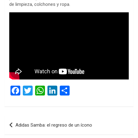
de limpieza, colchones y ropa.
F
T
W
Li
C
a
wi
h
n
o
ce
tt
at
ke
m
b
er
s
dI
p
Navegación
Adidas Samba: el regreso de un ícono
o
A
n
ar
de