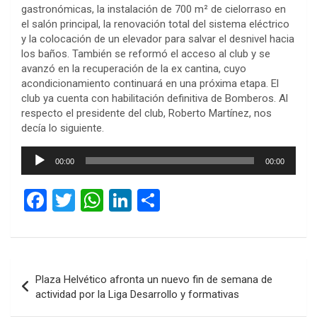
gastronómicas, la instalación de 700 m² de cielorraso en
el salón principal, la renovación total del sistema eléctrico
y la colocación de un elevador para salvar el desnivel hacia
los baños. También se reformó el acceso al club y se
avanzó en la recuperación de la ex cantina, cuyo
acondicionamiento continuará en una próxima etapa. El
club ya cuenta con habilitación definitiva de Bomberos. Al
respecto el presidente del club, Roberto Martínez, nos
decía lo siguiente.
Reproductor
00:00
00:00
de
audio
F
T
W
Li
C
a
wi
h
n
o
ce
tt
at
ke
m
b
er
s
dI
p
Navegación
Plaza Helvético afronta un nuevo fin de semana de
o
A
n
ar
de
actividad por la Liga Desarrollo y formativas
o
p
tir
entradas