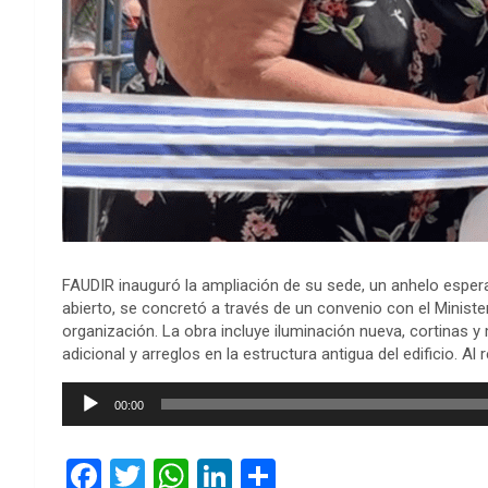
FAUDIR inauguró la ampliación de su sede, un anhelo esperad
abierto, se concretó a través de un convenio con el Ministe
organización. La obra incluye iluminación nueva, cortinas y
adicional y arreglos en la estructura antigua del edificio. 
Reproductor
00:00
de
audio
F
T
W
Li
C