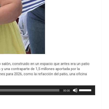
o salón, construido en un espacio que antes era un patio
s y una contraparte de 1,5 millones aportada por la
nes para 2026, como la refacción del patio, una oficina
Utiliza
00:00
las
teclas
de
flecha