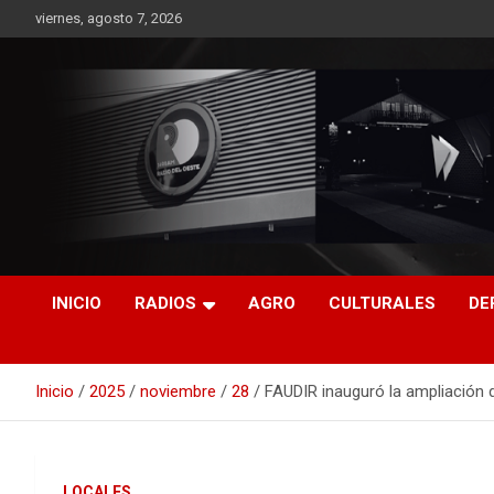
Saltar
viernes, agosto 7, 2026
al
contenido
RO CONTENIDOS
INICIO
RADIOS
AGRO
CULTURALES
DE
Inicio
2025
noviembre
28
FAUDIR inauguró la ampliación 
LOCALES