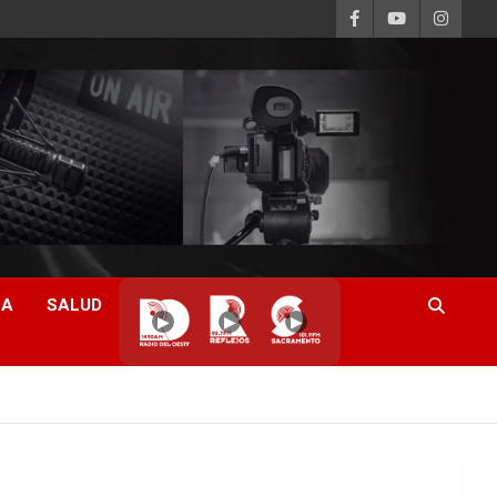
CA
SALUD
▶
▶
▶