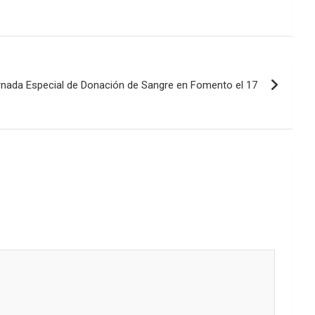
arriba/abajo
para
aumentar
o
disminuir
rnada Especial de Donación de Sangre en Fomento el 17
el
volumen.