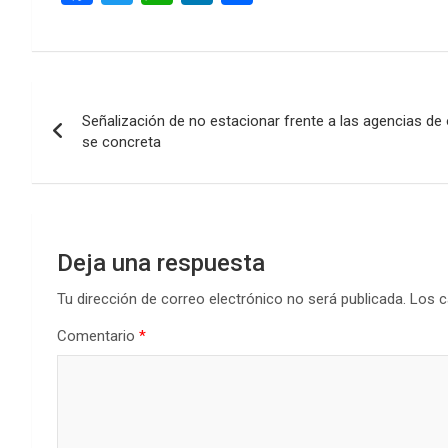
a
wi
h
n
o
ce
tt
at
ke
m
b
er
s
dI
p
Navegación
o
A
n
ar
Señalización de no estacionar frente a las agencias d
de
o
p
tir
se concreta
k
p
entradas
Deja una respuesta
Tu dirección de correo electrónico no será publicada.
Los c
Comentario
*