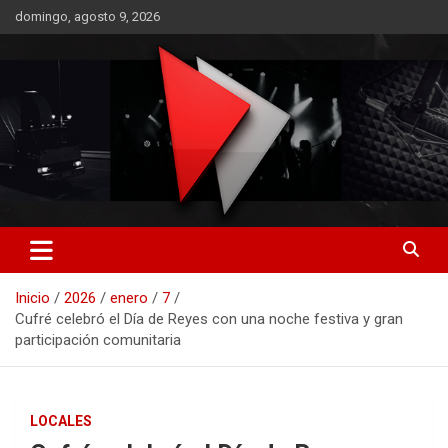
Saltar
domingo, agosto 9, 2026
al
contenido
RO CONTENIDOS
Inicio
2026
enero
7
Cufré celebró el Día de Reyes con una noche festiva y gran
participación comunitaria
LOCALES