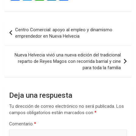
a
wi
h
n
o
ce
tt
at
ke
m
b
er
s
dI
p
Navegación
Centro Comercial: apoyo al empleo y dinamismo
o
A
n
ar
de
emprendedor en Nueva Helvecia
o
p
tir
entradas
k
p
Nueva Helvecia vivió una nueva edición del tradicional
reparto de Reyes Magos con recorrida barrial y cine
para toda la familia
Deja una respuesta
Tu dirección de correo electrónico no será publicada.
Los
campos obligatorios están marcados con
*
Comentario
*