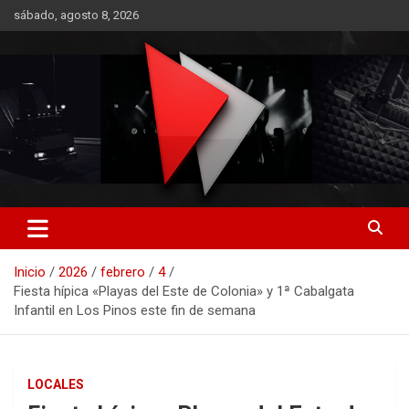
Saltar
sábado, agosto 8, 2026
al
contenido
RO CONTENIDOS
Inicio
2026
febrero
4
Fiesta hípica «Playas del Este de Colonia» y 1ª Cabalgata
Infantil en Los Pinos este fin de semana
LOCALES