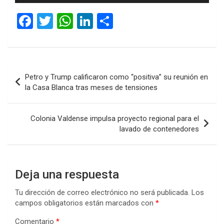
audio
F
T
W
Li
C
a
wi
h
n
o
ce
tt
at
ke
m
b
er
s
dI
p
Navegación
Petro y Trump calificaron como “positiva” su reunión en
o
A
n
ar
de
la Casa Blanca tras meses de tensiones
o
p
tir
entradas
k
p
Colonia Valdense impulsa proyecto regional para el
lavado de contenedores
Deja una respuesta
Tu dirección de correo electrónico no será publicada.
Los
campos obligatorios están marcados con
*
Comentario
*